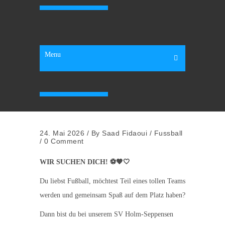
Kinderschutz beim SV Holm-Seppensen
Menu
Kinderschutz beim SV Holm-Seppensen
24. Mai 2026
/
By
Saad Fidaoui
/
Fussball
/
0 Comment
WIR SUCHEN DICH! ⚽🖤🤍
Du liebst Fußball, möchtest Teil eines tollen Teams
werden und gemeinsam Spaß auf dem Platz haben?
Dann bist du bei unserem SV Holm-Seppensen