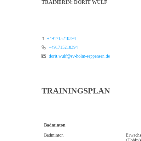
TRAINERIN: DORIT WULF
+491715210394
+491715210394
dorit.wulf@sv-holm-seppensen.de
TRAININGSPLAN
TRAININGSZEITEN &
ANSPRECHPARTNER
Badminton
Badminton
Erwachs
(Hobby)