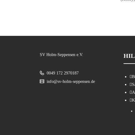
SV Holm-Seppensen e.V.
HIL
0049 172 2970187
B
info@sv-holm-seppensen.de
S
A
K