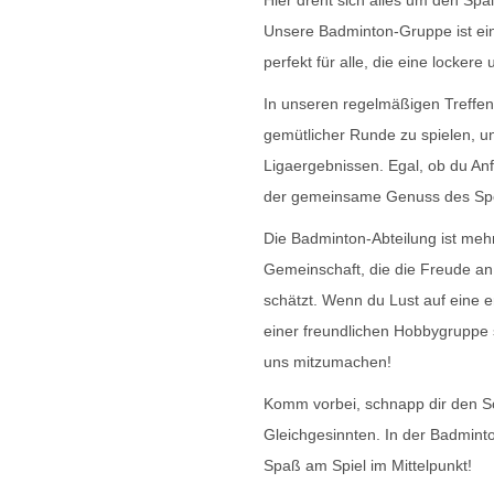
Hier dreht sich alles um den Sp
Unsere Badminton-Gruppe ist ei
perfekt für alle, die eine locke
In unseren regelmäßigen Treffen 
gemütlicher Runde zu spielen, 
Ligaergebnissen. Egal, ob du Anfä
der gemeinsame Genuss des Spo
Die Badminton-Abteilung ist mehr
Gemeinschaft, die die Freude an
schätzt. Wenn du Lust auf eine 
einer freundlichen Hobbygruppe s
uns mitzumachen!
Komm vorbei, schnapp dir den Sc
Gleichgesinnten. In der Badmin
Spaß am Spiel im Mittelpunkt!