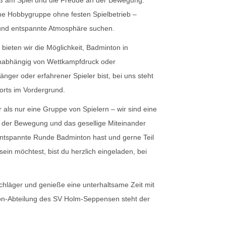
aß am Spiel und die Freude an der Bewegung.
ne Hobbygruppe ohne festen Spielbetrieb –
re und entspannte Atmosphäre suchen.
bieten wir die Möglichkeit, Badminton in
unabhängig von Wettkampfdruck oder
nger oder erfahrener Spieler bist, bei uns steht
rts im Vordergrund.
 als nur eine Gruppe von Spielern – wir sind eine
 der Bewegung und das gesellige Miteinander
entspannte Runde Badminton hast und gerne Teil
ein möchtest, bist du herzlich eingeladen, bei
hläger und genieße eine unterhaltsame Zeit mit
ton-Abteilung des SV Holm-Seppensen steht der