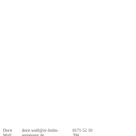
Dorit
dorit.wulf@sv-holm-
0171-52 10
Wulf
seppensen.de
394