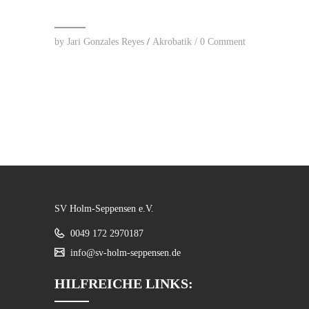
by
Jari Gonzales Reyes
/
Akrobatik
/
0 Comment
SV Holm-Seppensen e.V.
0049 172 2970187
info@sv-holm-seppensen.de
HILFREICHE LINKS: