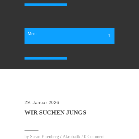
Kinderschutz beim SV Holm-Seppensen
Menu
Kinderschutz beim SV Holm-Seppensen
29. Januar 2026
WIR SUCHEN JUNGS
by
Susan Eisenberg
/
Akrobatik
/
0 Comment