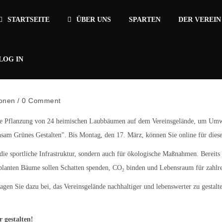
STARTSEITE
ÜBER UNS
SPARTEN
DER VEREIN
LOG IN
ionen
/
0 Comment
ie Pflanzung von 24 heimischen Laubbäumen auf dem Vereinsgelände, um Umwel
am Grünes Gestalten". Bis Montag, den 17. März, können Sie online für dies
r die sportliche Infrastruktur, sondern auch für ökologische Maßnahmen. Bereit
geplanten Bäume sollen Schatten spenden, CO₂ binden und Lebensraum für zahlre
ragen Sie dazu bei, das Vereinsgelände nachhaltiger und lebenswerter zu gesta
 gestalten!