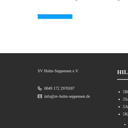
Wochenblatt Artikel
SV Holm-Seppensen e.V.
HIL
0049 172 2970187
B
info@sv-holm-seppensen.de
S
A
K