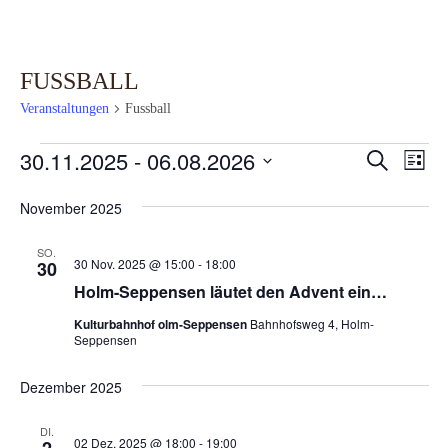
FUSSBALL
Veranstaltungen
Fussball
VERANSTALTUNGEN
30.11.2025
 - 
06.08.2026
VERAN
VE
SUCHE
LISTE
AN
SUCHE
Datum
November 2025
NA
UND
wählen.
ANSIC
SO.
30 Nov. 2025 @ 15:00
-
18:00
30
NAVIG
Holm-Seppensen läutet den Advent ein…
Kulturbahnhof olm-Seppensen
Bahnhofsweg 4, Holm-
Seppensen
Dezember 2025
DI.
02 Dez. 2025 @ 18:00
-
19:00